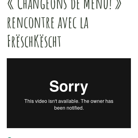
« Changeons de Menu! »
rencontre avec la
FrëschKëscht