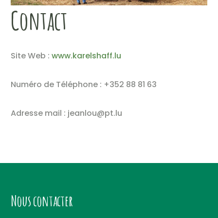
Contact
Site Web :
www.karelshaff.lu
Numéro de Téléphone : +352 88 81 63
Adresse mail : jeanlou@pt.lu
Nous contacter