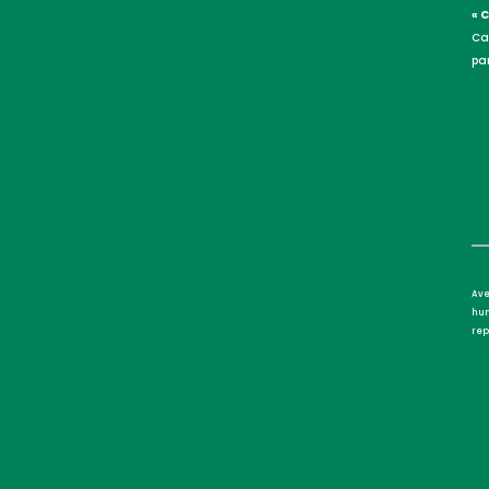
« 
Ca
par
Ave
hum
rep