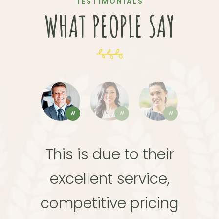
TESTIMONIALS
WHAT PEOPLE SAY
This is due to their
excellent service,
competitive pricing
c