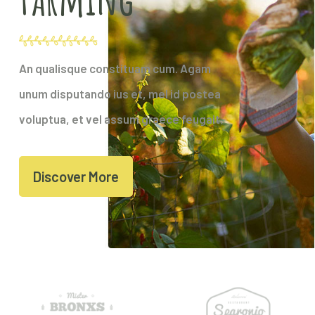
An qualisque constituam cum. Agam
unum disputando ius et, mel id postea
voluptua, et vel assum graece feugait.
Discover More