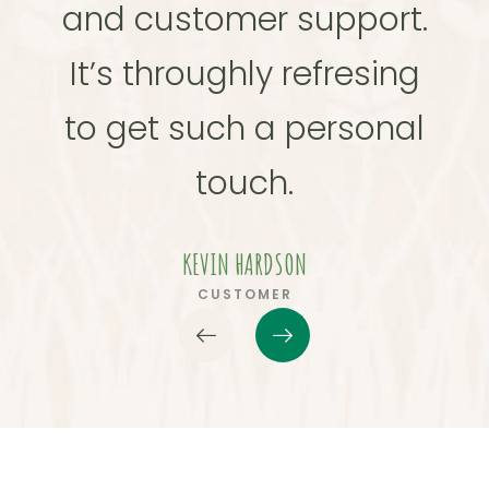
and customer support.
and
It’s throughly refresing
It’
to get such a personal
to 
touch.
KEVIN HARDSON
CUSTOMER