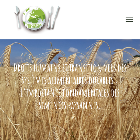
Droits humains et transition vers des
systèmes alimentaires durables :
L’importance fondamentales des
semences paysannes.