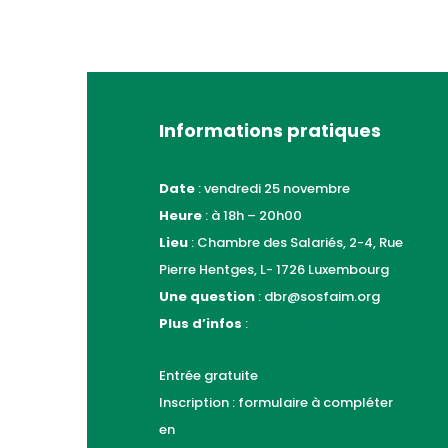
Informations pratiques
Date
: vendredi 25 novembre
Heure
: à 18h – 20h00
Lieu
: Chambre des Salariés, 2-4, Rue
Pierre Hentges, L- 1726 Luxembourg
Une question
: dbr@sosfaim.org
Plus d’infos
:
semence.be
Entrée gratuite
Inscription : formulaire à compléter
en
cliquant ici