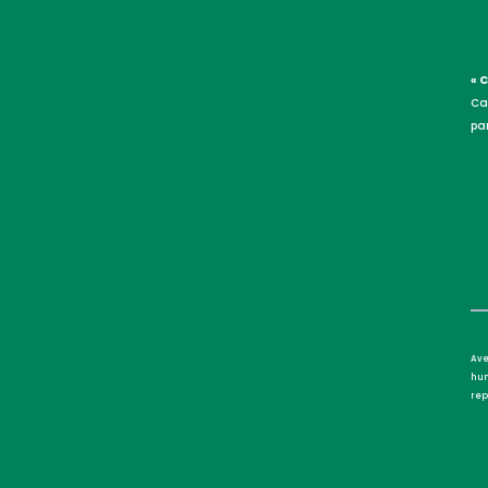
« 
Ca
par
Ave
hum
rep